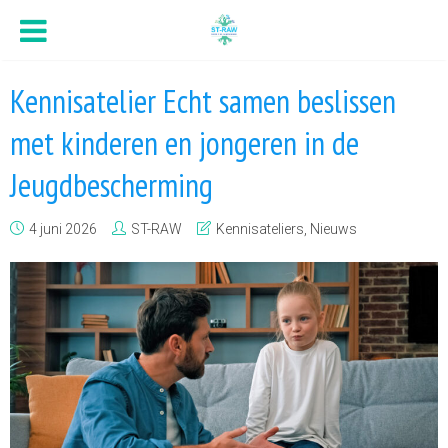
Kennisatelier Echt samen beslissen
met kinderen en jongeren in de
Jeugdbescherming
4 juni 2026
ST-RAW
Kennisateliers
,
Nieuws