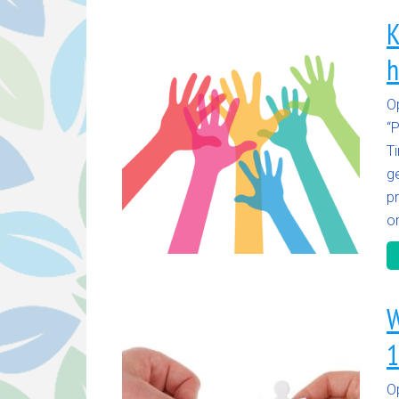
K
h
O
“P
T
g
pr
o
W
1
O