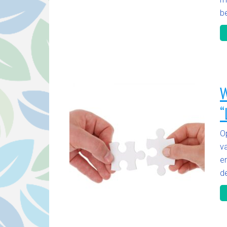
b
W
“
O
v
e
de