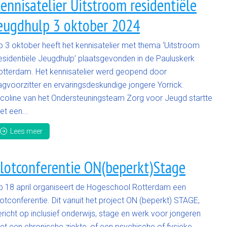
ennisatelier Uitstroom residentiële
eugdhulp 3 oktober 2024
p 3 oktober heeft het kennisatelier met thema ‘Uitstroom
esidentiële Jeugdhulp’ plaatsgevonden in de Pauluskerk
otterdam. Het kennisatelier werd geopend door
agvoorzitter en ervaringsdeskundige jongere Yorrick.
icoline van het Ondersteuningsteam Zorg voor Jeugd startte
t een...
Lees meer
lotconferentie ON(beperkt)Stage
p 18 april organiseert de Hogeschool Rotterdam een
otconferentie. Dit vanuit het project ON (beperkt) STAGE,
richt op inclusief onderwijs, stage en werk voor jongeren
et een chronische ziekte, of een psychische of fysieke