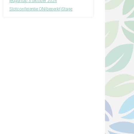
jeugdhulp 3 oktober 2024
Slotconferentie ON(beperkt)Stage