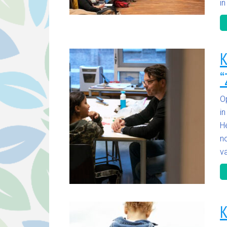
in
K
“
O
i
H
n
va
K