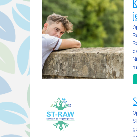
K
j
O
R
R
d
N
me
S
O
Sl
ge
m