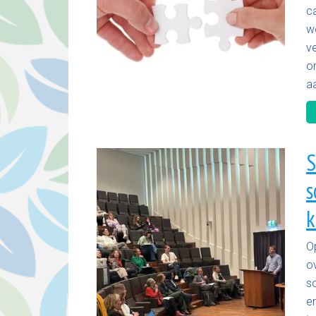
c
w
v
o
aa
S
s
k
O
o
s
e