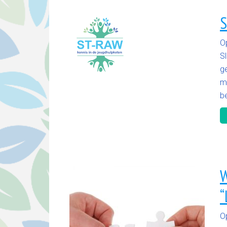
S
O
Sl
ge
m
b
W
“
O