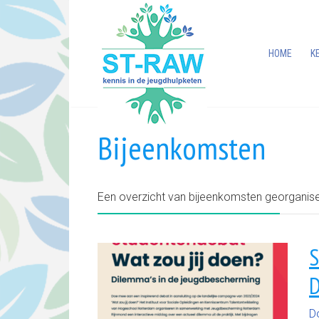
HOME
K
Bijeenkomsten
Een overzicht van bijeenkomsten georganis
S
D
D