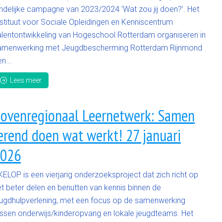
andelijke campagne van 2023/2024 ‘Wat zou jij doen?’. Het
nstituut voor Sociale Opleidingen en Kenniscentrum
alentontwikkeling van Hogeschool Rotterdam organiseren in
amenwerking met Jeugdbescherming Rotterdam Rijnmond
n...
Lees meer
ovenregionaal Leernetwerk: Samen
erend doen wat werkt! 27 januari
026
KELOP is een vierjarig onderzoeksproject dat zich richt op
et beter delen en benutten van kennis binnen de
eugdhulpverlening, met een focus op de samenwerking
ussen onderwijs/kinderopvang en lokale jeugdteams. Het