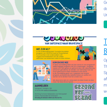
G
d
Un
T
B
O
T
S
a
m
wo