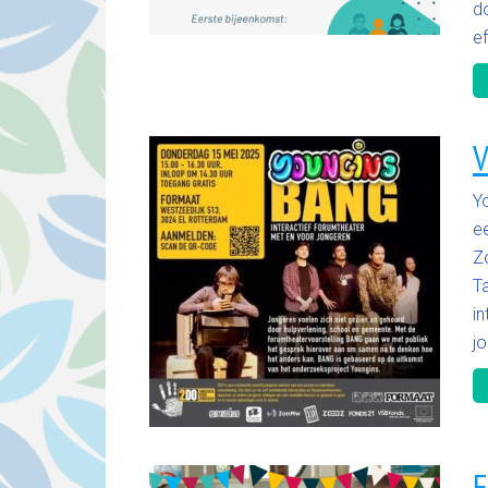
do
ef
V
Y
e
Z
T
in
jo
F