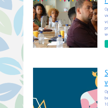
O
vi
vo
p
w
S
v
O
be
1