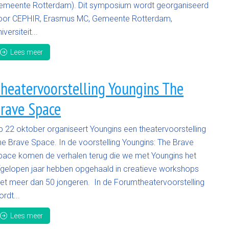
emeente Rotterdam). Dit symposium wordt georganiseerd
oor CEPHIR, Erasmus MC, Gemeente Rotterdam,
iversiteit...
Lees meer
heatervoorstelling Youngins The
rave Space
p 22 oktober organiseert Youngins een theatervoorstelling
he Brave Space. In de voorstelling Youngins: The Brave
pace komen de verhalen terug die we met Youngins het
fgelopen jaar hebben opgehaald in creatieve workshops
et meer dan 50 jongeren. In de Forumtheatervoorstelling
rdt...
Lees meer