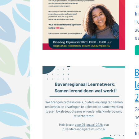
l
I
T
s
ee
B
l
2
S
h
j
t