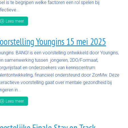
el is te begrijpen welke factoren een rol spelen bij
fectieve...
Lees meer
oorstelling Youngins 15 mei 2025
oungins: BANG! is een voorstelling ontwikkeld door Youngins,
en samenwerking tussen jongeren, 2DO/Formaat,
orgvrijstaat en onderzoekers van kenniscentrum
alentontwikkeling, financieel ondersteund door ZonMw. Deze
teractieve voorstelling gaat over mentale gezondheid bij
ngeren in...
Lees meer
eestelijke Finale Stay on Track